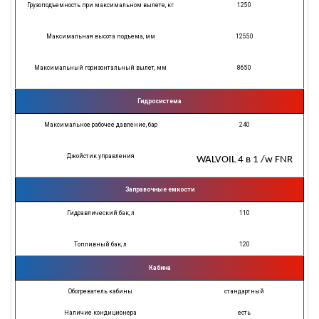
Грузоподъемность при максимальном вылете, кг
1250
Максимальная высота подъема, мм
12550
Максимальный горизонтальный вылет, мм
8650
Гидросистема
Максимальное рабочее давление, бар
240
Джойстик управления
WALVOIL 4 в 1 /w FNR
Заправочные емкости
Гидравлический бак, л
110
Топливный бак, л
120
Кабина
Обогреватель кабины
стандартный
Наличие кондиционера
есть