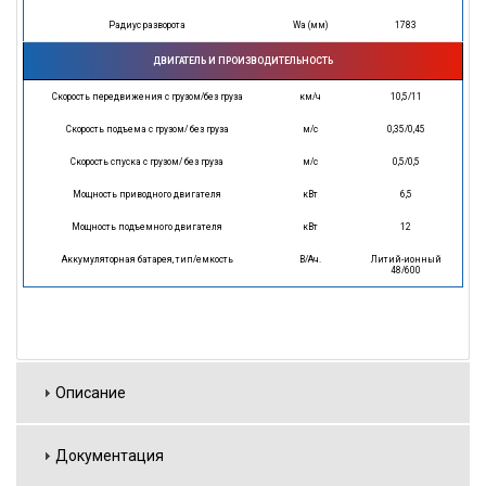
Радиус разворота
Wa (мм)
1783
ДВИГАТЕЛЬ И ПРОИЗВОДИТЕЛЬНОСТЬ
Скорость передвижения с грузом/без груза
км/ч
10,5/11
Скорость подъема с грузом/ без груза
м/с
0,35/0,45
Скорость спуска с грузом/ без груза
м/с
0,5/0,5
Мощность приводного двигателя
кВт
6,5
Мощность подъемного двигателя
кВт
12
Аккумуляторная батарея, тип/емкость
В/Ач.
Литий-ионный
48/600
Описание
Документация