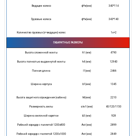
Ведущее колесо
ф*w(мм)
340*114
Грузовые колеса
ф*w(мм)
343*140
Количество грузовых (х=ведущих) колес
1х+2
ГАБАРИТНЫЕ РАЗМЕРЫ
Высота сложенной мачты
h1 (мм)
4790
Высота полностью выдвинутой мачты
h4 (мм)
12940
Полная длина
l1(мм)
2466
Ширина корпуса
b1(мм)
1345
Высота защитного ограждения (кабина)
h6(мм)
2210
Размерность вилы
s/e/l (мм)
40/120/1150
Ширина вилочной каретки
b3 (мм)
928
Рабочий коридор с паллетой 1200х800
Ast (мм)
2899
Рабочий коридор с паллетой 1200х1000
Ast (мм)
2849