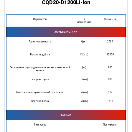
CQD20-D1200Li-Ion
Параметры
Ед.
Значение
измерения
ХАРАКТЕРИСТИКИ
Грузоподъемность
Q (кг)
2000
Высота подъёма
h3(мм)
12000
Остаточная грузоподъемность на максимальной
(кг)
900
высоте
Центр нагрузки
с (мм)
600
Расстояние от центральной оси до вил
x (мм)
377
Колесная база
у (мм)
1510
КОЛЕСА
Тип колес
Полиуретан