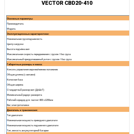
VECTOR CBD20-410
Основные параметры
Производитель
Модель
Эксплуатационные характеристики:
Номинальная грузоподъемность
Центр загрузки
Высота подъёма вил
Максимальная скорость передвижения с грузом / без груза
Максимальный приодолеваемый уклон с грузом / без груза
Габаритные размеры и масса:
Консоль управления верхнее/нижнее положение
Общая длинна (с вилами)
Колесная база
Общая ширина
Стандартный размер вил (ДxШxТ)
Минимальный радиус разворота
Рабочий коридор для паллет 800 х1200мм
Вес электротележки
Двигатель и трансмиссия:
Тип двигателя
Номинальная мощность приводного двигателя
Номинальная мощность подъемного двигателя
Тип, емкость аккумуляторной батареи