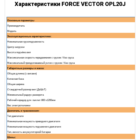
Характеристики FORCE VECTOR OPL20J
Основные параметры
Производитель
Модель
Эксплуатационные характеристики:
Номинальная грузоподъемность
Центр загрузки
Высота подъёма вил
Максимальная скорость передвижения с грузом / без груза
Максимальный приодолеваемый уклон с грузом / без груза
Габаритные размеры и масса:
Общая длинна (с вилами)
Колесная база
Общая ширина
Стандартный размер вил (ДxШxТ)
Минимальный радиус разворота
Рабочий коридор для паллет 800 х1200мм
Вес электротележки
Двигатель и трансмиссия:
Тип двигателя
Номинальная мощность приводного двигателя
Номинальная мощность подъемного двигателя
Тип, емкость аккумуляторной батареи
Шины: