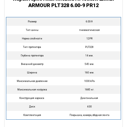
ARMOUR PLT328 6.00-9 PR12
Размер
6.00-9
Тип шины
пневматическая
Норма слойности
12PR
Тип протектора
PLT328
Глубина протектора
14 мм.
Внешний диаметр
545 мм.
Ширина
160 мм.
Максимальное давление
1030 kPa
Максимальная нагрузка
1685 кг.
Конструкция каркаса
Диагональная
Диск
4.00
Комплектация
Покрышка, камера, ободная лента