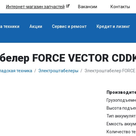
Интернет-магазин запчастей
Вакансии
Контакты
а техники
Акции
Сервис и ремонт
Кредит и лизинг
белер FORCE VECTOR CDDK2
ладская техника
Электроштабелеры
Электроштабелер FORCE 
Производите
Грузоподъемно
Высота подъе
Тип аккумулят
Емкость аккум
Количество те