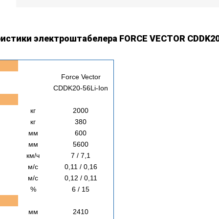
истики электроштабелера FORCE VECTOR CDDK20-
Force Vector
CDDK20-56Li-Ion
кг
2000
кг
380
мм
600
мм
5600
км/ч
7 / 7,1
м/с
0,11 / 0,16
м/с
0,12 / 0,11
%
6 / 15
мм
2410