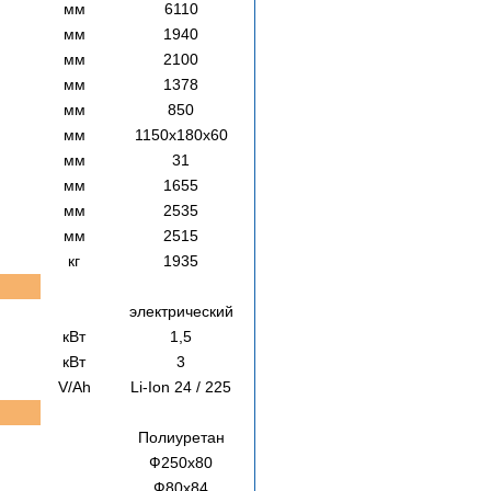
мм
6110
мм
1940
мм
2100
мм
1378
мм
850
мм
1150x180x60
мм
31
мм
1655
мм
2535
мм
2515
кг
1935
электрический
кВт
1,5
кВт
3
V/Ah
Li-Ion 24 / 225
Полиуретан
Ф250х80
Ф80х84