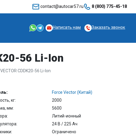
contact@autocar57.ru
8 (800) 775-45-18
Написать нам
Заказать звонок
0-56 Li-Ion
VECTOR CDDK20-56 Li-Ion
ль:
Force Vector (Китай)
сть, кг:
2000
ма, мм:
5600
ора:
Литий-ионный
улятора:
24 В / 225 Ач
хники:
Ограничено